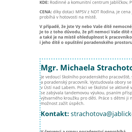
KDE:
Rodinné a komunitní centrum Jablíčkov, P
CENA:
díky dotaci MPSV z NDT Rodina, je cena 
probíhá v hotovosti na místě.
V případě, že jste Vy nebo Vaše dítě nemocné
Je to z toho důvodu, že při nemoci Vaše dít
a také je na místě ohleduplnost k pracovní
i jeho dítě o opuštění poradenského prostoru
Mgr. Michaela Strachoto
Je vedoucí školního poradenského pracoviště, s
a poradenský pracovník. Vystudovala obory s
v Ústí nad Labem. Práci ve školství se aktivně 
se zabývala tandemovou výukou, psaním přísp
výtvarného kroužku pro děti. Práce s dětmi ji 
možnost zažít úspěch.
Kontakt:
strachotova@jablick
V červenci a srpnu poradenství neprobíhá.