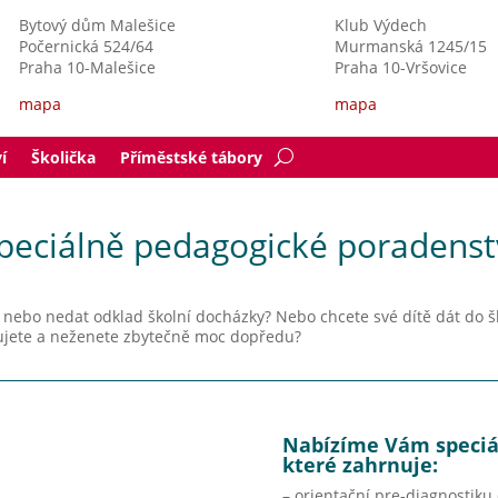
B
ytový dům Malešice
Klub Výdech
Počernická 524/64
Murmanská 1245/15
Praha 10-Malešice
Praha 10-Vršovice
mapa
mapa
í
Školička
Příměstské tábory
peciálně pedagogické poradenst
t nebo nedat odklad školní docházky?
Nebo chcete své dítě dát do š
etěžujete a neženete zbytečně moc dopředu?
Nabízíme Vám speciá
které zahrnuje:
– orientační pre-diagnostiku