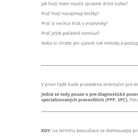
Jak ho/jí mám naučit správně držet tužku?
Proč ho/jí nezajímají knížky?
Proč si nechce hrát s vrstevníky?
Proč ještě pořádně nemluví?
Nebo si chcete jen ujasnit své metody a postup
V první řadě bude provedena orientační pre-di
Jedná se tedy pouze o pre-diagnostické posouz
specializovaných pracovištích (PPP, SPC).
Pora
KDY:
na termínu konzultace se domlouvejte pro