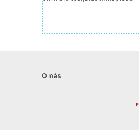
O nás
P