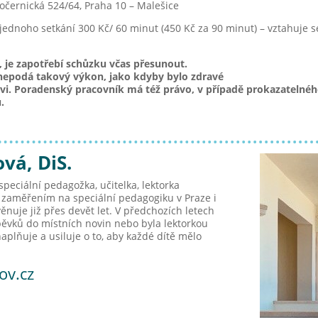
očernická 524/64, Praha 10 – Malešice
jednoho setkání 300 Kč/ 60 minut (450 Kč za 90 minut) – vztahuje s
, je zapotřebí schůzku včas přesunout.
ě nepodá takový výkon, jako kdyby bylo zdravé
kovi. Poradenský pracovník má též právo, v případě prokazatel
.
vá, DiS.
peciální pedagožka, učitelka, lektorka
e zaměřením na speciální pedagogiku v Praze
i
věnuje již přes devět let. V předchozích letech
ěvků do místních novin nebo byla lektorkou
naplňuje a usiluje o to, aby každé dítě mělo
ov.cz