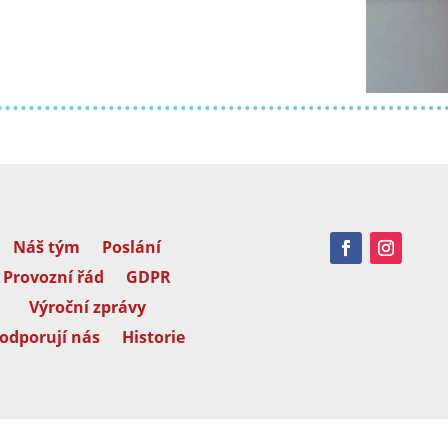
Náš tým
Poslání
Provozní řád
GDPR
Výroční zprávy
odporují nás
Historie