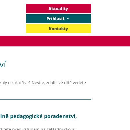
Aktuality
Přihlásit
Kontakty
ví
koly o rok dříve?
Nevíte, zdali své dítě vedete
lně pedagogické poradenství,
 dítěte před vstupem na základní školu;