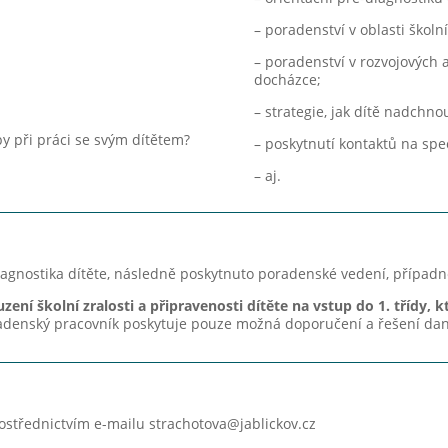
– poradenství v oblasti školní
– poradenství v rozvojových 
docházce;
– strategie, jak dítě nadchnou
y při práci se svým dítětem?
– poskytnutí kontaktů na spe
– aj.
agnostika dítěte, následně poskytnuto poradenské vedení, případně
ení školní zralosti a připravenosti dítěte na vstup do 1. třídy, k
denský pracovník poskytuje pouze možná doporučení a řešení dan
střednictvím e-mailu strachotova@jablickov.cz