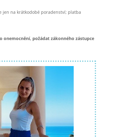
e jen na krátkodobé poradenství; platba
ného onemocnění, požádat zákonného zástupce