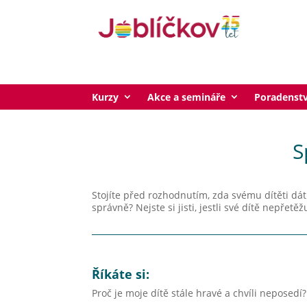
Kurzy
Akce a semináře
Poradenstv
S
Stojíte před rozhodnutím, zda svému dítěti dá
správně?
Nejste si jisti, jestli své dítě nepř
Říkáte si:
Proč je moje dítě stále hravé a chvíli neposedí?