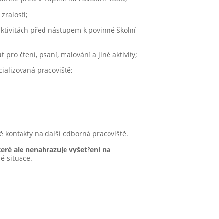
 zralosti;
aktivitách před nástupem k povinné školní
t pro čtení, psaní, malování a jiné aktivity;
cializovaná pracoviště;
 kontakty na další odborná pracoviště.
teré ale nenahrazuje vyšetření na
é situace.