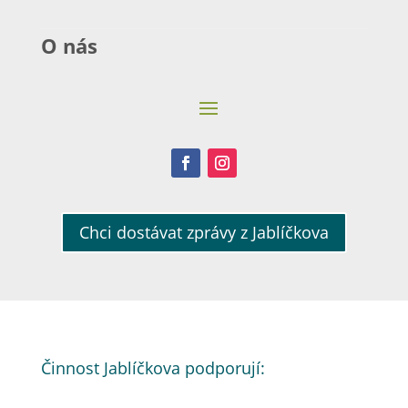
O nás
Chci dostávat zprávy z Jablíčkova
Či
nnost Jablíčkova podporují: